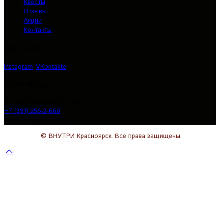
Квесты
Отзывы
Акции
Контакты
Будем на связи
Instagram
VKontakte
Контакты
ул. Ады Лебедевой д. 64А
+7 (391) 256-2-666
vnutri.krsk@gmail.com
© ВНУТРИ Красноярск. Все права защищены.